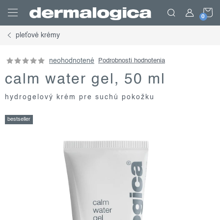
Prejsť
N
na
obsah
pleťové krémy
K
neohodnotené
Podrobnosti hodnotenia
calm water gel, 50 ml
hydrogelový krém pre suchú pokožku
bestseller