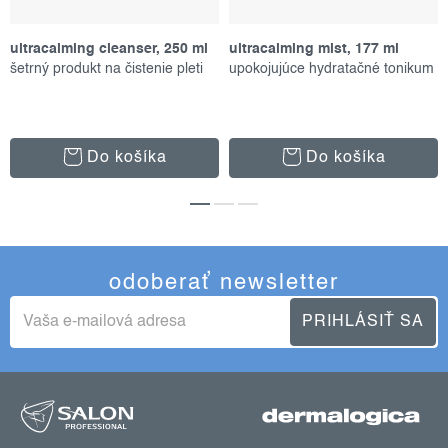
ultracalming cleanser, 250 ml
ultracalming mist, 177 ml
šetrný produkt na čistenie pleti
upokojujúce hydratačné tonikum
Do košíka
Do košíka
odoberať newsletter
PRIHLÁSIŤ SA
z
á