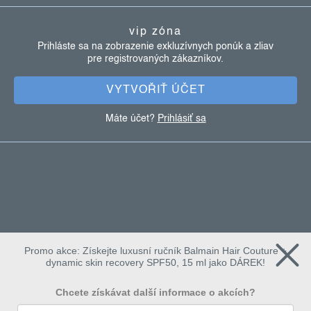
p
ä
vip zóna
t
Prihláste sa na zobrazenie exkluzívnych ponúk a zliav
pre registrovaných zákazníkov.
i
e
VYTVOŘIŤ ÚČET
Máte účet?
Prihlásiť sa
Promo akce: Získejte luxusní ručník Balmain Hair Couture +
dynamic skin recovery SPF50, 15 ml jako DÁREK!
Chcete získávat další informace o akcích?