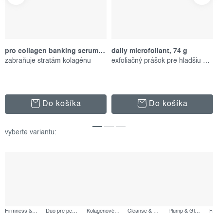
pro collagen banking serum, 30 ml
daily microfoliant, 74 g
zabraňuje stratám kolagénu
exfoliačný prášok pre hladšiu pleť
Do košíka
Do košíka
Firmness & Radiance Set, výhodný set
Duo pre pevnejšiu a pružnejšiu pleť, výhodný set
Kolagénové duo, výhodný set
Cleanse & Hydrate Duo, výhodný set
Plump & Glow Duo, výhodný set