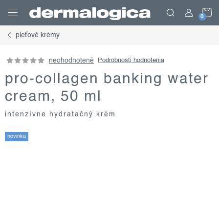
Prejsť
N
na
obsah
pleťové krémy
K
neohodnotené
Podrobnosti hodnotenia
pro-collagen banking water
cream, 50 ml
intenzívne hydratačný krém
novinka