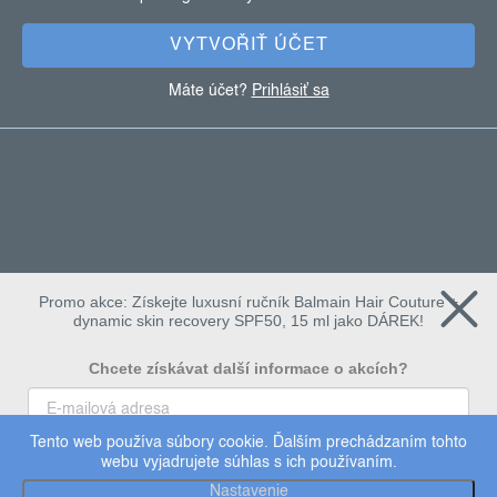
i
e
VYTVOŘIŤ ÚČET
Máte účet?
Prihlásiť sa
Promo akce: Získejte luxusní ručník Balmain Hair Couture +
dynamic skin recovery SPF50, 15 ml jako DÁREK!
Chcete získávat další informace o akcích?
Tento web používa súbory cookie. Ďalším prechádzaním tohto
To chci
webu vyjadrujete súhlas s ich používaním.
Copyright 2026
dermalogica
. Všetky práva vyhradené.
Nastavenie