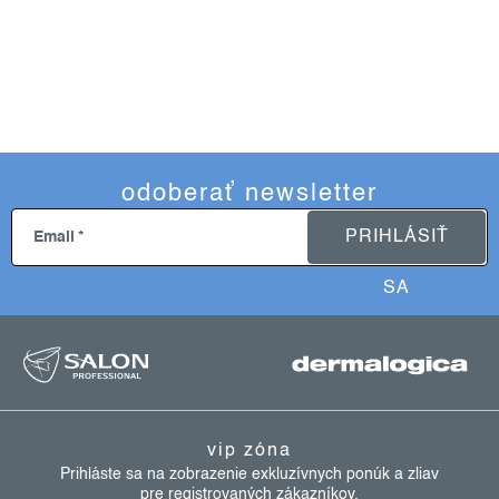
odoberať newsletter
PRIHLÁSIŤ
Email
SA
z
á
p
ä
vip zóna
t
Prihláste sa na zobrazenie exkluzívnych ponúk a zliav
pre registrovaných zákazníkov.