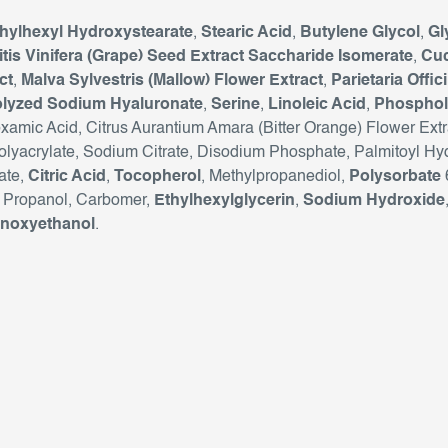
hylhexyl Hydroxystearate
,
Stearic Acid
,
Butylene Glycol
,
Gl
itis Vinifera (Grape) Seed Extract Saccharide Isomerate
,
Cuc
ct
,
Malva Sylvestris (Mallow) Flower Extract
,
Parietaria Offic
lyzed Sodium Hyaluronate
,
Serine
,
Linoleic Acid
,
Phosphol
xamic Acid, Citrus Aurantium Amara (Bitter Orange) Flower Extr
olyacrylate, Sodium Citrate, Disodium Phosphate, Palmitoyl Hy
ate,
Citric Acid
,
Tocopherol
, Methylpropanediol,
Polysorbate
, Propanol, Carbomer,
Ethylhexylglycerin
,
Sodium Hydroxide
noxyethanol
.