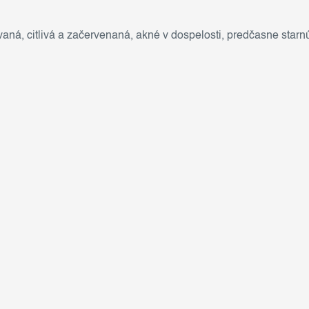
vaná
,
citlivá a začervenaná
,
akné v dospelosti
,
predčasne starnú