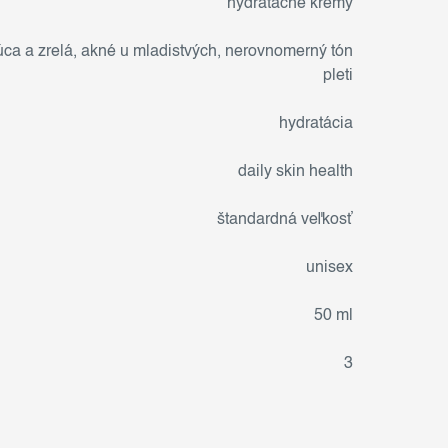
hydratačné krémy
ca a zrelá
,
akné u mladistvých
,
nerovnomerný tón
pleti
hydratácia
daily skin health
štandardná veľkosť
unisex
50 ml
3