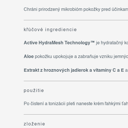
Chráni prirodzený mikrobióm pokožky pred účinkam
kľúčové ingrediencie
Active HydraMesh Technology™
je hydratačný k
Aloe
pokožku upokojuje a zabraňuje vzniku jemnýc
Extrakt z hroznových jadierok a vitamíny C a E
a
použitie
Po čistení a tonizácii pleti naneste krém ľahkými ť
zloženie