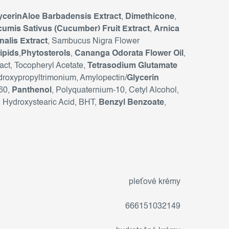
ycerinAloe Barbadensis Extract
,
Dimethicone
,
umis Sativus (Cucumber) Fruit Extract
,
Arnica
inalis Extract
, Sambucus Nigra Flower
ipids
,
Phytosterols
,
Cananga Odorata Flower Oil
,
act, Tocopheryl Acetate,
Tetrasodium Glutamate
droxypropyltrimonium, Amylopectin/
Glycerin
60,
Panthenol
, Polyquaternium-10, Cetyl Alcohol,
, Hydroxystearic Acid, BHT,
Benzyl Benzoate
,
pleťové krémy
666151032149