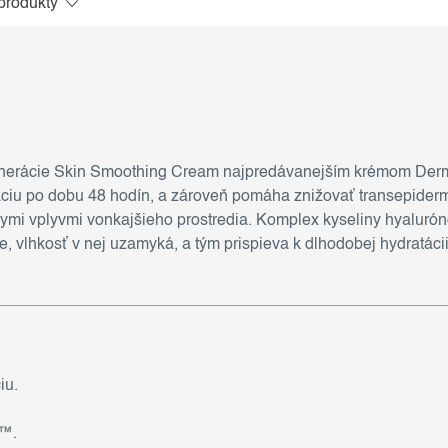
produkty
generácie Skin Smoothing Cream najpredávanejším krémom Derm
ciu po dobu 48 hodín, a zároveň pomáha znižovať transepidermá
ymi vplyvmi vonkajšieho prostredia. Komplex kyseliny hyalurón
vlhkosť v nej uzamyká, a tým prispieva k dlhodobej hydratácii.
iu.
y™.