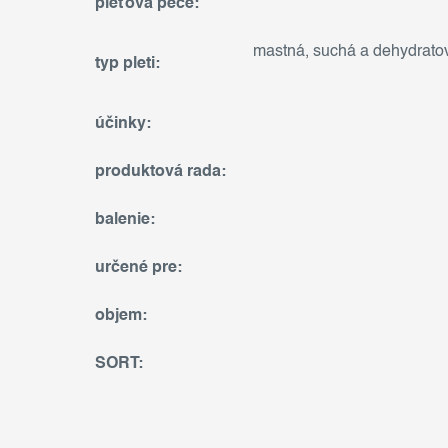
pleťová péče
:
mastná
,
suchá a dehydrato
typ pleti
:
účinky
:
produktová rada
:
balenie
:
určené pre
:
objem
:
SORT
: