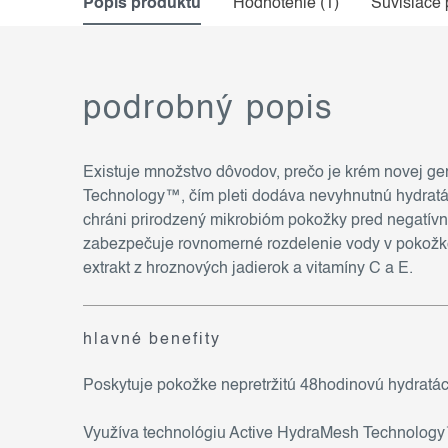
Popis produktu
Hodnotenie (1)
Súvisiace 
podrobný popis
Existuje množstvo dôvodov, prečo je krém novej 
Technology™, čím pleti dodáva nevyhnutnú hydratá
chráni prirodzený mikrobióm pokožky pred negatívn
zabezpečuje rovnomerné rozdelenie vody v pokožke, 
extrakt z hroznových jadierok a vitamíny C a E.
hlavné benefity
Poskytuje pokožke nepretržitú 48hodinovú hydratác
Využíva technológiu Active HydraMesh Technolog