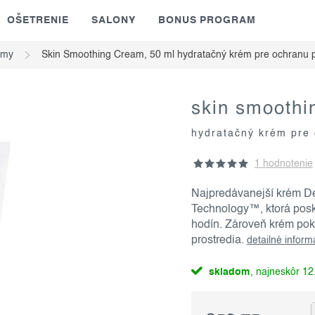
OŠETRENIE
SALONY
BONUS PROGRAM
émy
Skin Smoothing Cream, 50 ml
hydratačný krém pre ochranu 
skin smoothi
hydratačný krém pre
1 hodnotenie
Najpredávanejší krém D
Technology™, ktorá posky
hodín. Zároveň krém pok
prostredia.
detailné inform
skladom
12.