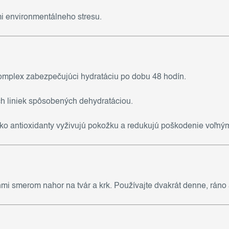
i environmentálneho stresu.
omplex zabezpečujúci hydratáciu po dobu 48 hodín.
h liniek spôsobených dehydratáciou.
ko antioxidanty vyživujú pokožku a redukujú poškodenie voľným
ahmi smerom nahor na tvár a krk. Používajte dvakrát denne, ráno 