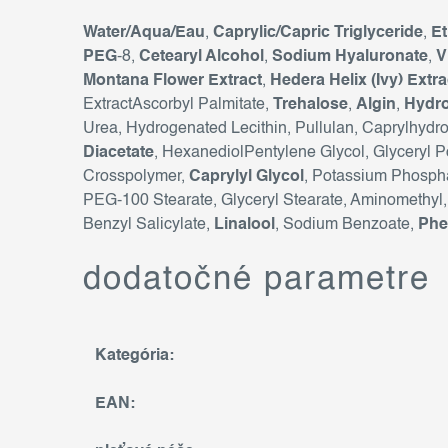
Water/Aqua/Eau
,
Caprylic/Capric Triglyceride
,
Et
PEG
-8,
Cetearyl Alcohol
,
Sodium Hyaluronate
,
V
Montana Flower Extract
,
Hedera Helix (Ivy) Extra
ExtractAscorbyl Palmitate,
Trehalose
,
Algin
,
Hydro
Urea, Hydrogenated Lecithin, Pullulan, Caprylhydro
Diacetate
, HexanediolPentylene Glycol, Glyceryl P
Crosspolymer,
Caprylyl Glycol
, Potassium Phosph
PEG-100 Stearate, Glyceryl Stearate, Aminomethyl
Benzyl Salicylate,
Linalool
, Sodium Benzoate,
Phe
dodatočné parametre
Kategória
:
EAN
: