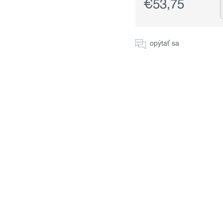
€53,75
Jednotková
cena:
opýtať sa