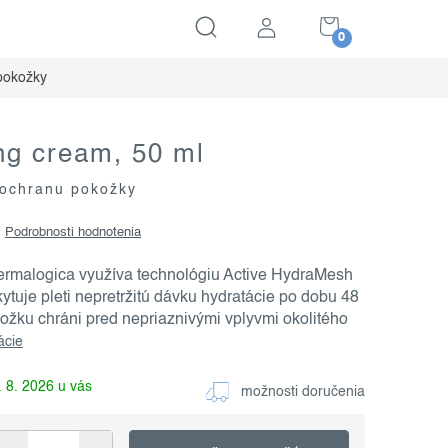
NÁKUPNÝ
KOŠÍK
pokožky
ng cream, 50 ml
 ochranu pokožky
Podrobnosti hodnotenia
ermalogica využíva technológiu Active HydraMesh
tuje pleti nepretržitú dávku hydratácie po dobu 48
ožku chráni pred nepriaznivými vplyvmi okolitého
ácie
 8. 2026
možnosti doručenia