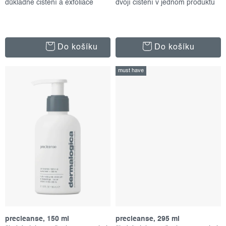
důkladné čištění a exfoliace
dvojí čištění v jednom produktu
ů
Do košíku
Do košíku
must have
precleanse, 150 ml
precleanse, 295 ml