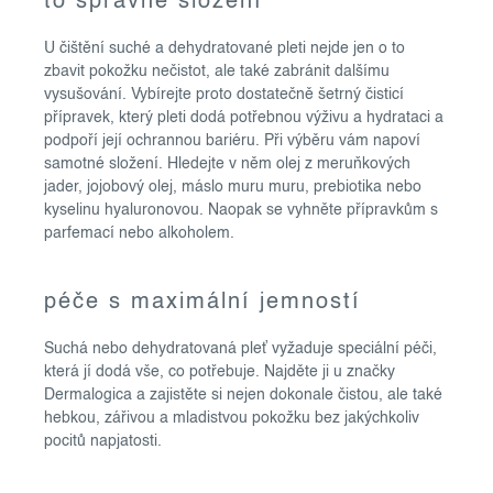
to správné složení
v
k
U čištění suché a dehydratované pleti nejde jen o to
y
zbavit pokožku nečistot, ale také zabránit dalšímu
v
vysušování. Vybírejte proto dostatečně šetrný čisticí
ý
přípravek, který pleti dodá potřebnou výživu a hydrataci a
podpoří její ochrannou bariéru. Při výběru vám napoví
p
samotné složení. Hledejte v něm olej z meruňkových
i
jader, jojobový olej, máslo muru muru, prebiotika nebo
s
kyselinu hyaluronovou. Naopak se vyhněte přípravkům s
u
parfemací nebo alkoholem.
péče s maximální jemností
Suchá nebo dehydratovaná pleť vyžaduje speciální péči,
která jí dodá vše, co potřebuje. Najděte ji u značky
Dermalogica a zajistěte si nejen dokonale čistou, ale také
hebkou, zářivou a mladistvou pokožku bez jakýchkoliv
pocitů napjatosti.