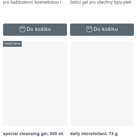
pro každodenní kosmetickou rutinu
čistící gel pro všechny typy pleti
Do košíku
Do košíku
must have
special cleansing gel, 500 ml
daily microfoliant, 74 g