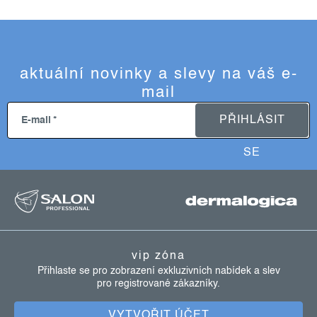
aktuální novinky a slevy na váš e-
mail
PŘIHLÁSIT
E-mail
SE
z
á
p
vip zóna
a
Přihlaste se pro zobrazení exkluzivních nabídek a slev
pro registrované zákazníky.
t
VYTVOŘIT ÚČET