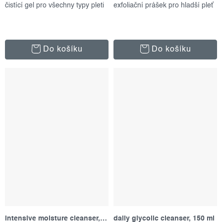
čistící gel pro všechny typy pleti
exfoliační prášek pro hladší pleť
Do košíku
Do košíku
intensive moisture cleanser, 150 ml
daily glycolic cleanser, 150 ml