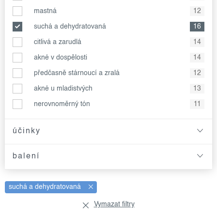
mastná
12
suchá a dehydratovaná
16
citlivá a zarudlá
14
akné v dospělosti
14
předčasně stárnoucí a zralá
12
akné u mladistvých
13
nerovnoměrný tón
11
účinky
balení
suchá a dehydratovaná
Vymazat filtry