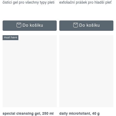
čistící gel pro všechny typy pleti
exfoliační prášek pro hladší pleť
Do košíku
Do košíku
must have
special cleansing gel, 250 ml
daily microfoliant, 40 g