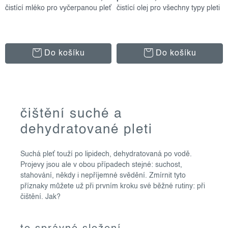
čistící mléko pro vyčerpanou pleť
čistící olej pro všechny typy pleti
Do košíku
Do košíku
o
čištění suché a
v
dehydratované pleti
l
á
Suchá pleť touží po lipidech, dehydratovaná po vodě.
d
Projevy jsou ale v obou případech stejné: suchost,
a
stahování, někdy i nepříjemné svědění. Zmírnit tyto
c
příznaky můžete už při prvním kroku své běžné rutiny: při
í
čištění. Jak?
p
r