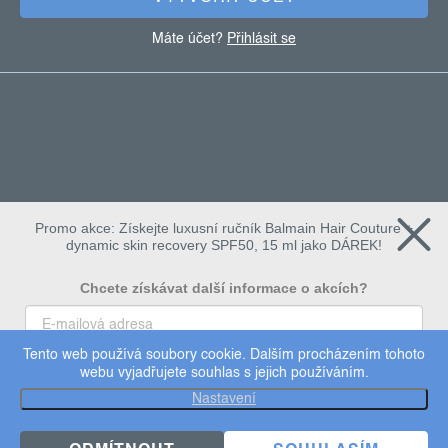
í
Máte účet?
Přihlásit se
Promo akce: Získejte luxusní ručník Balmain Hair Couture +
dynamic skin recovery SPF50, 15 ml jako DÁREK!
Chcete získávat další informace o akcích?
Tento web používá soubory cookie. Dalším procházením tohoto
To chci
webu vyjadřujete souhlas s jejich používáním.
Copyright 2026
Dermalogica
. Všechna práva vyhrazena.
Nastavení
Upravit nastavení cookies
×
Užijte si 15% slevu