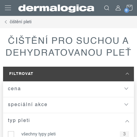
Přejít
N
na
obsah
čištění pleti
K
ČIŠTĚNÍ PRO SUCHOU A
DEHYDRATOVANOU PLEŤ
FILTROVAT
cena
speciální akce
typ pleti
všechny typy pleti
3