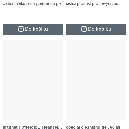
čistící mléko pro vyčerpanou pleť
čisticí produkt pro nevýraznou pleť
Do košíku
Do košíku
magnetic afterglow cleanser, 150 ml
special cleansing gel, 50 ml