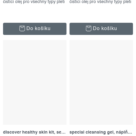
čistící olej pro všechny typy pleti
čistící olej pro všechny typy pleti
Do košíku
Do košíku
discover healthy skin kit, set produktů
special cleansing gel, náplň 500 ml