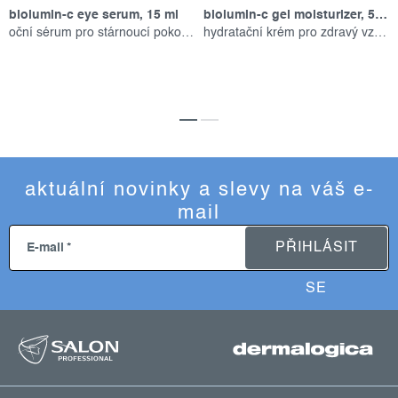
biolumin-c eye serum, 15 ml
biolumin-c gel moisturizer, 50 ml
oční sérum pro stárnoucí pokožku
hydratační krém pro zdravý vzhled
aktuální novinky a slevy na váš e-
mail
PŘIHLÁSIT
E-mail
SE
z
á
p