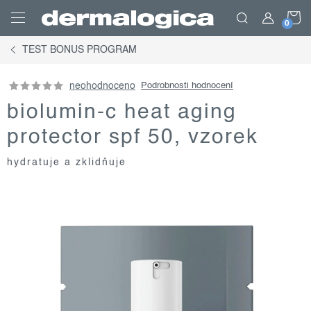
Přejít
N
na
obsah
TEST BONUS PROGRAM
K
neohodnoceno
Podrobnosti hodnocení
biolumin-c heat aging
protector spf 50, vzorek
hydratuje a zklidňuje