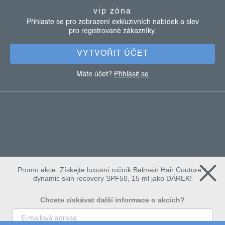
a
vip zóna
t
Přihlaste se pro zobrazení exkluzivních nabídek a slev
pro registrované zákazníky.
í
VYTVOŘIT ÚČET
Máte účet?
Přihlásit se
Promo akce: Získejte luxusní ručník Balmain Hair Couture +
dynamic skin recovery SPF50, 15 ml jako DÁREK!
Chcete získávat další informace o akcích?