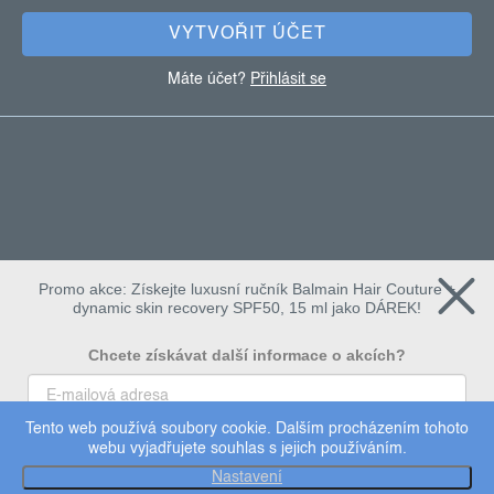
VYTVOŘIT ÚČET
Máte účet?
Přihlásit se
Promo akce: Získejte luxusní ručník Balmain Hair Couture +
dynamic skin recovery SPF50, 15 ml jako DÁREK!
Chcete získávat další informace o akcích?
Tento web používá soubory cookie. Dalším procházením tohoto
To chci
webu vyjadřujete souhlas s jejich používáním.
Copyright 2026
Dermalogica
. Všechna práva vyhrazena.
Nastavení
Upravit nastavení cookies