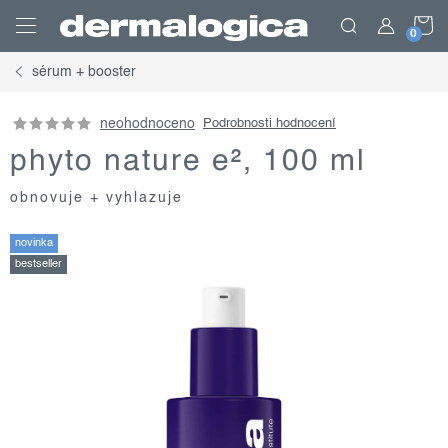
Přejít
N
na
obsah
sérum + booster
K
neohodnoceno
Podrobnosti hodnocení
phyto nature e², 100 ml
obnovuje + vyhlazuje
novinka
bestseller