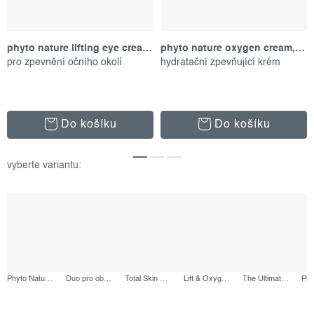
phyto nature lifting eye cream, 15 ml
phyto nature oxygen cream, 50 ml
pro zpevnění očního okolí
hydratační zpevňující krém
Do košíku
Do košíku
Phyto Nature Longevity Set, výhodný set
Duo pro obnovu a revitalizaci pleti, výhodný set
Total Skin Reset, výhodný set
Lift & Oxygen Collection, výhodný set
The Ultimate Firming Ritual, výhodný set