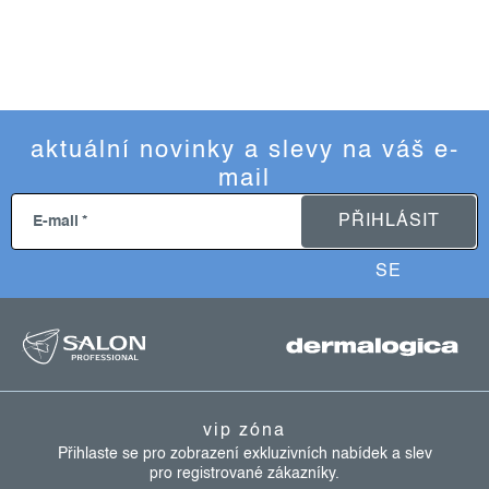
aktuální novinky a slevy na váš e-
mail
PŘIHLÁSIT
E-mail
SE
z
á
p
a
vip zóna
t
Přihlaste se pro zobrazení exkluzivních nabídek a slev
pro registrované zákazníky.
í