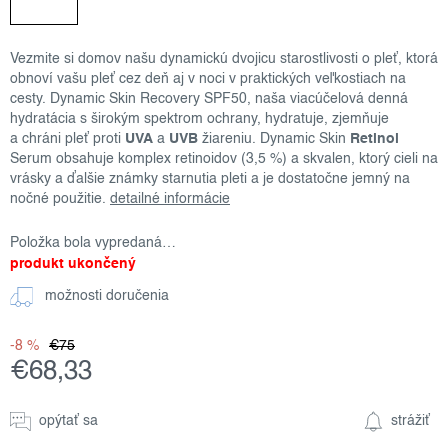
Vezmite si domov našu dynamickú dvojicu starostlivosti o pleť, ktorá
obnoví vašu pleť cez deň aj v noci v praktických veľkostiach na
cesty. Dynamic Skin Recovery SPF50, naša viacúčelová denná
hydratácia s širokým spektrom ochrany, hydratuje, zjemňuje
a chráni pleť proti
UVA
a
UVB
žiareniu. Dynamic Skin
Retinol
Serum obsahuje komplex retinoidov (3,5 %) a skvalen, ktorý cieli na
vrásky a ďalšie známky starnutia pleti a je dostatočne jemný na
nočné použitie.
detailné informácie
Položka bola vypredaná…
produkt ukončený
možnosti doručenia
-8 %
€75
€68,33
Jednotková
cena:
opýtať sa
strážiť