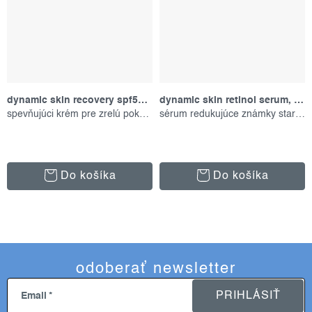
dynamic skin recovery spf50, 100 ml
dynamic skin retinol serum, 30 ml
spevňujúci krém pre zrelú pokožku
sérum redukujúce známky starnutia
Do košíka
Do košíka
odoberať newsletter
PRIHLÁSIŤ
Email