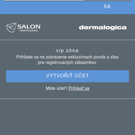
SA
z
á
p
ä
vip zóna
t
Prihláste sa na zobrazenie exkluzívnych ponúk a zliav
pre registrovaných zákazníkov.
i
e
VYTVOŘIŤ ÚČET
Máte účet?
Prihlásiť sa