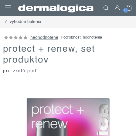
Prejsť
N
na
obsah
výhodné balenia
K
neohodnotené
Podrobnosti hodnotenia
protect + renew, set
produktov
pre zrelú pleť