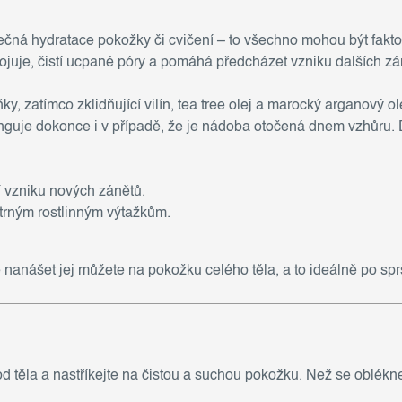
čná hydratace pokožky či cvičení – to všechno mohou být faktory
juje, čistí ucpané póry a pomáhá předcházet vzniku dalších zá
, zatímco zklidňující vilín, tea tree olej a marocký arganový ol
nguje dokonce i v případě, že je nádoba otočená dnem vzhůru.
ní vzniku nových zánětů.
etrným rostlinným výtažkům.
 nanášet jej můžete na pokožku celého těla, a to ideálně po sprš
d těla a nastříkejte na čistou a suchou pokožku. Než se oblékn