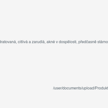
dratovaná
,
citlivá a zarudlá
,
akné v dospělosti
,
předčasně stárno
/user/documents/upload/Produkt