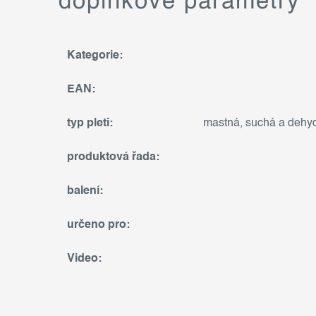
doplňkové parametry
Kategorie
:
EAN
:
typ pleti
:
mastná
,
suchá a dehy
produktová řada
:
balení
:
určeno pro
:
Video
: