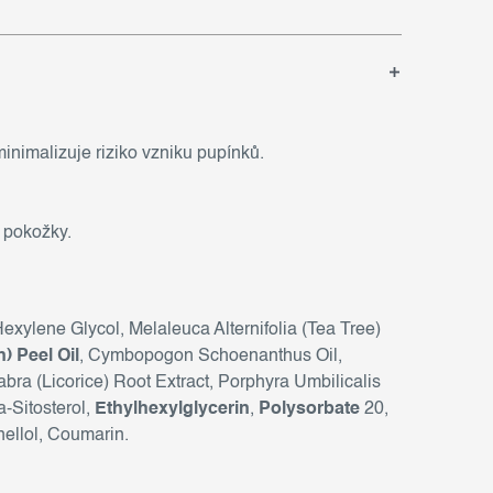
minimalizuje riziko vzniku pupínků.
 pokožky.
exylene Glycol, Melaleuca Alternifolia (Tea Tree)
) Peel Oil
, Cymbopogon Schoenanthus Oil,
abra (Licorice) Root Extract, Porphyra Umbilicalis
a-Sitosterol,
Ethylhexylglycerin
,
Polysorbate
20,
onellol, Coumarin.