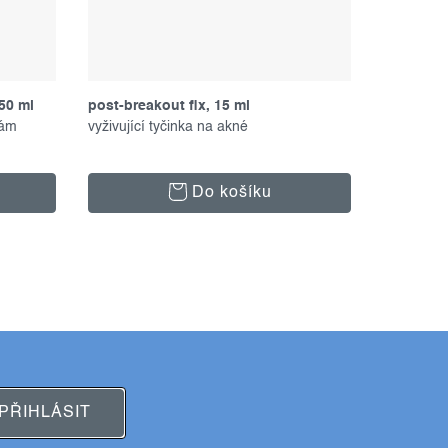
50 ml
post-breakout fix, 15 ml
cooling a
kám
vyživující tyčinka na akné
čistící že
Do košíku
PŘIHLÁSIT