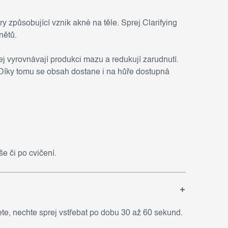
 způsobující vznik akné na těle. Sprej Clarifying
nětů.
ej vyrovnávají produkci mazu a redukují zarudnutí.
 Díky tomu se obsah dostane i na hůře dostupná
e či po cvičení.
ete, nechte sprej vstřebat po dobu 30 až 60 sekund.