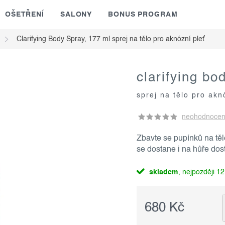
OŠETŘENÍ
SALONY
BONUS PROGRAM
Clarifying Body Spray, 177 ml
sprej na tělo pro aknózní pleť
clarifying bo
sprej na tělo pro akn
neohodnoce
Zbavte se pupínků na těl
se dostane i na hůře dos
skladem
12
680 Kč
Měrná