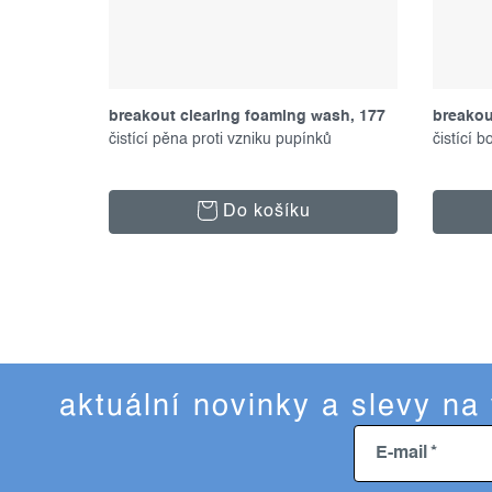
roduktů
breakout clearing foaming wash, 177
breakou
ť
ml
čistící pěna proti vzniku pupínků
čistící 
Do košíku
aktuální novinky a slevy na
E-mail