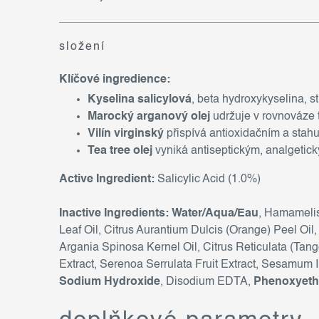
složení
Klíčové ingredience:
Kyselina salicylová
, beta hydroxykyselina, s
Marocký arganový olej
udržuje v rovnováze 
Vilín virginský
přispívá antioxidačním a stahu
Tea tree olej
vyniká antiseptickým, analgetic
Active Ingredient:
Salicylic Acid (1.0%)
Inactive Ingredients:
Water/Aqua/Eau
, Hamamelis
Leaf Oil, Citrus Aurantium Dulcis (Orange) Peel Oil
Argania Spinosa Kernel Oil, Citrus Reticulata (Tang
Extract, Serenoa Serrulata Fruit Extract, Sesamum
Sodium Hydroxide
, Disodium EDTA,
Phenoxyeth