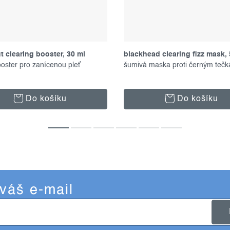
t clearing booster, 30 ml
blackhead clearing fizz mask, 
booster pro zanícenou pleť
šumivá maska proti černým teč
Do košíku
Do košíku
 váš e-mail