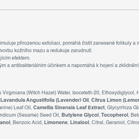
timuluje přirozenou exfoliaci, pomáhá čistit zanesené folikuly a 
tvorbu kožního mazu a redukuje zarudnutí.
jícím efektem.
kým a antibakteriálním účinkem a napomáhá k hojení a zklidnění
 Virginiana (Witch Hazel) Water, Isoceteth-20, Ethoxydiglycol, H
,
Lavandula Angustifolia (Lavender) Oil
,
Citrus Limon (Lemon
erine) Leaf Oil,
Camellia Sinensis Leaf Extract
, Glycyrrhiza Gl
 Indicum (Sesame) Seed Oil,
Butylene Glycol
,
Tocopherol
, Bet
anol
, Benzoic Acid,
Limonene
,
Linalool
, Citral, Geraniol, Citr