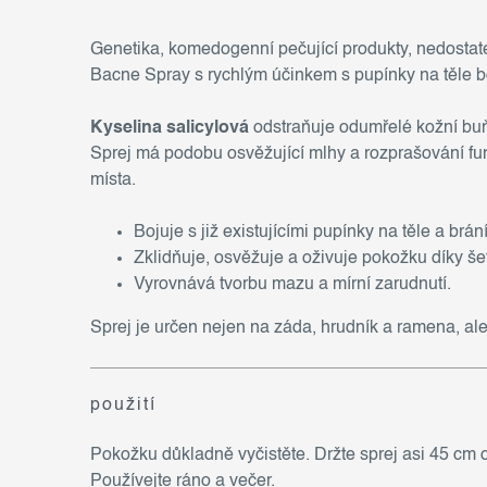
Genetika, komedogenní pečující produkty, nedostate
Bacne Spray s rychlým účinkem s pupínky na těle bo
Kyselina salicylová
odstraňuje odumřelé kožní buňky
Sprej má podobu osvěžující mlhy a rozprašování fu
místa.
Bojuje s již existujícími pupínky na těle a brá
Zklidňuje, osvěžuje a oživuje pokožku díky š
Vyrovnává tvorbu mazu a mírní zarudnutí.
Sprej je určen nejen na záda, hrudník a ramena, ale
použití
Pokožku důkladně vyčistěte. Držte sprej asi 45 cm o
Používejte ráno a večer.