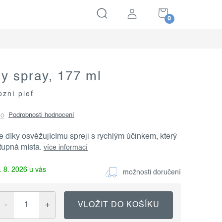
NÁKUPNÍ
KOŠÍK
dy spray, 177 ml
ózní pleť
no
Podrobnosti hodnocení
e díky osvěžujícímu spreji s rychlým účinkem, který
tupná místa.
více informací
. 8. 2026
možnosti doručení
VLOŽIT DO KOŠÍKU