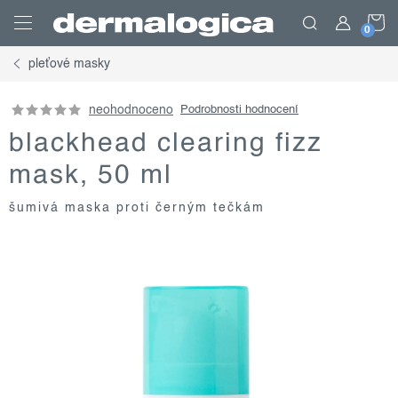
Přejít
N
na
obsah
pleťové masky
K
neohodnoceno
Podrobnosti hodnocení
blackhead clearing fizz
mask, 50 ml
šumivá maska proti černým tečkám