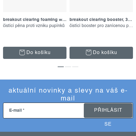
breakout clearing foaming wash, 177 ml
breakout clearing booster, 30 ml
čistící pěna proti vzniku pupínků
čistící booster pro zanícenou pleť
Do košíku
Do košíku
aktuální novinky a slevy na váš e-
mail
PŘIHLÁSIT
E-mail
SE