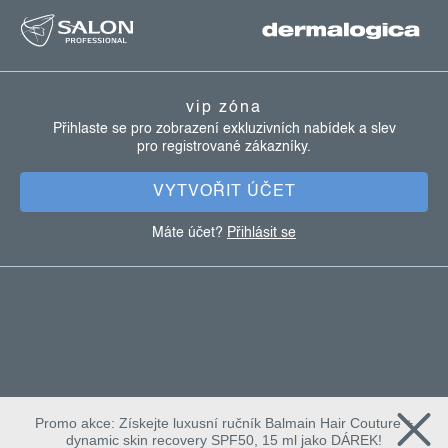
z
á
p
a
vip zóna
t
Přihlaste se pro zobrazení exkluzivních nabídek a slev
pro registrované zákazníky.
í
VYTVOŘIT ÚČET
Máte účet?
Přihlásit se
Promo akce: Získejte luxusní ručník Balmain Hair Couture +
dynamic skin recovery SPF50, 15 ml jako DÁREK!