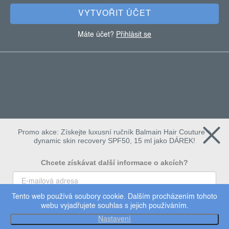
VYTVOŘIT ÚČET
Máte účet?
Přihlásit se
Promo akce: Získejte luxusní ručník Balmain Hair Couture +
dynamic skin recovery SPF50, 15 ml jako DÁREK!
Chcete získávat další informace o akcích?
Tento web používá soubory cookie. Dalším procházením tohoto
To chci
webu vyjadřujete souhlas s jejich používáním.
Copyright 2026
Dermalogica
. Všechna práva vyhrazena.
Nastavení
Upravit nastavení cookies