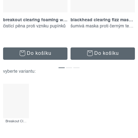
breakout clearing foaming wash, 177 ml
blackhead clearing fizz mask, 50 ml
čistící pěna proti vzniku pupínků
šumivá maska proti černým tečkám
Do košíku
Do košíku
Breakout Clearing Kit, set produktů