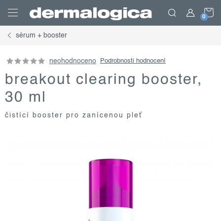
Přejít
N
na
obsah
sérum + booster
K
neohodnoceno
Podrobnosti hodnocení
breakout clearing booster,
30 ml
čistící booster pro zanícenou pleť