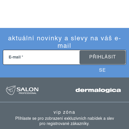
aktuální novinky a slevy na váš e-
mail
PŘIHLÁSIT
E-mail
SE
z
á
p
a
vip zóna
t
Přihlaste se pro zobrazení exkluzivních nabídek a slev
pro registrované zákazníky.
í