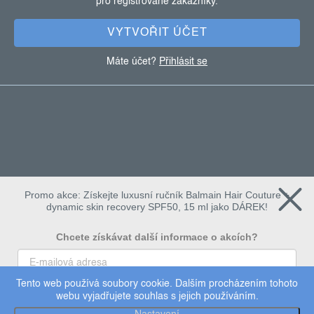
pro registrované zákazníky.
í
VYTVOŘIT ÚČET
Máte účet?
Přihlásit se
Promo akce: Získejte luxusní ručník Balmain Hair Couture +
dynamic skin recovery SPF50, 15 ml jako DÁREK!
Chcete získávat další informace o akcích?
Tento web používá soubory cookie. Dalším procházením tohoto
To chci
webu vyjadřujete souhlas s jejich používáním.
Copyright 2026
Dermalogica
. Všechna práva vyhrazena.