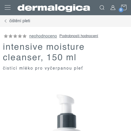
Přejít
N
na
obsah
čištění pleti
K
neohodnoceno
Podrobnosti hodnocení
intensive moisture
cleanser, 150 ml
čistící mléko pro vyčerpanou pleť