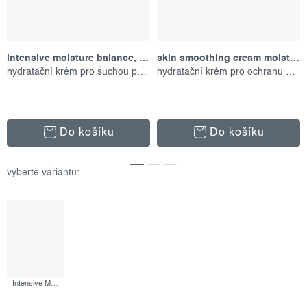
intensive moisture balance, 50 ml
skin smoothing cream moisturizer, 50 ml
hydratační krém pro suchou pokožku
hydratační krém pro ochranu pokožky
Do košíku
Do košíku
Intensive Moisture Cleanser, 295 ml