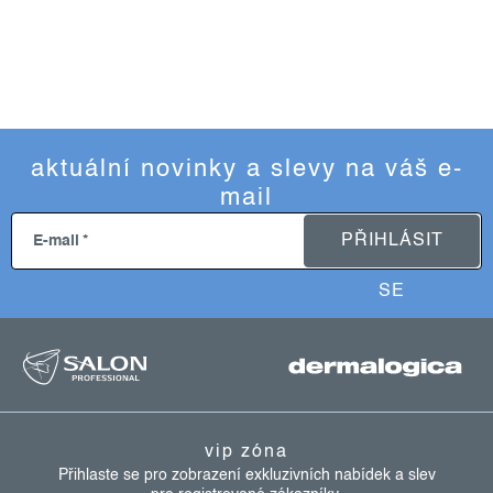
aktuální novinky a slevy na váš e-
mail
PŘIHLÁSIT
E-mail
SE
z
á
p
a
vip zóna
t
Přihlaste se pro zobrazení exkluzivních nabídek a slev