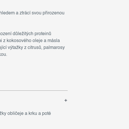
hledem a ztrácí svou přirozenou
ození důležitých proteinů
mi z kokosového oleje a másla
cí výtažky z citrusů, palmarosy
kou.
ky obličeje a krku a poté