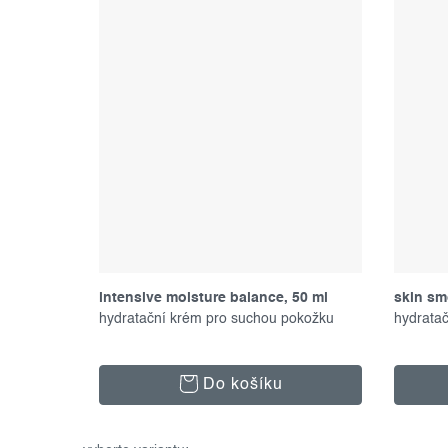
intensive moisture balance, 50 ml
skin sm
hydratační krém pro suchou pokožku
ml
hydrata
Do košíku