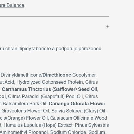
ure Balance
.
 chrání lipidy v bariéře a podporuje přirozenou
 Divinyldimethicone/
Dimethicone
Copolymer,
t Acid, Hydrolyzed Cottonseed Protein, Citrus
,
Carthamus Tinctorius (Safflower) Seed Oil
,
col
, Citrus Paradisi (Grapefruit) Peel Oil, Citrus
s Balsamifera Bark Oil,
Cananga Odorata Flower
Graveolens Flower Oil, Salvia Sclarea (Clary) Oil,
lcis(Orange) Flower Oil, Guaiacum Officinale Wood
, Humulus Lupulus (Hops) Extract, Pinus Sylvestris
 Aminomethyl Propanol, Sodium Chloride, Sodium,