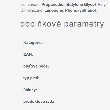
Isethionate,
Propanediol
,
Butylene Glycol
, Polysi
Dimethicone,
Limonene
,
Phenoxyethanol
.
doplňkové parametry
Kategorie
:
EAN
:
pleťová péče
:
typ pleti
:
účinky
:
produktová řada
: