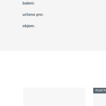
balení
:
určeno pro
:
objem
:
must h