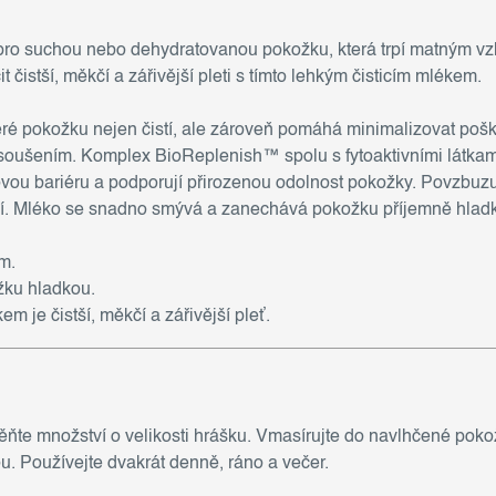
t pro suchou nebo dehydratovanou pokožku, která trpí matným vz
it čistší, měkčí a zářivější pleti s tímto lehkým čisticím mlékem.
ré pokožku nejen čistí, ale zároveň pomáhá minimalizovat pošk
 vysoušením. Komplex BioReplenish™ spolu s fytoaktivními látka
ou bariéru a podporují přirozenou odolnost pokožky. Povzbuzují
jí. Mléko se snadno smývá a zanechává pokožku příjemně hlad
m.
žku hladkou.
 je čistší, měkčí a zářivější pleť.
te množství o velikosti hrášku. Vmasírujte do navlhčené pokož
. Používejte dvakrát denně, ráno a večer.