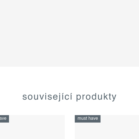
související produkty
ave
must have