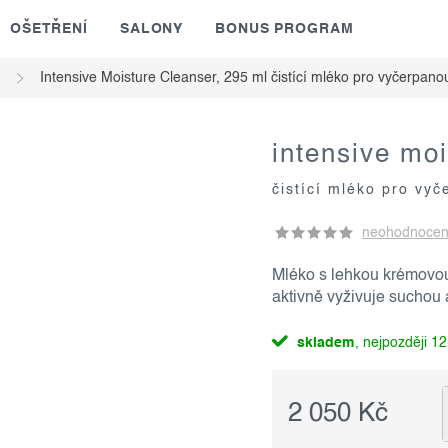
OŠETŘENÍ
SALONY
BONUS PROGRAM
Intensive Moisture Cleanser, 295 ml
čistící mléko pro vyčerpano
intensive moi
čistící mléko pro vyč
neohodnoce
Mléko s lehkou krémovou 
aktivně vyživuje suchou
skladem
12
2 050 Kč
Měrná