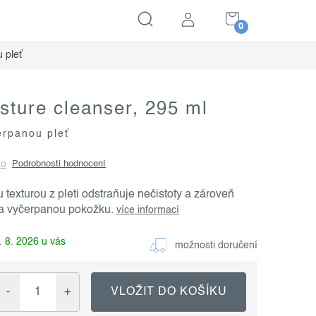
NÁKUPNÍ
KOŠÍK
u pleť
sture cleanser, 295 ml
erpanou pleť
no
Podrobnosti hodnocení
texturou z pleti odstraňuje nečistoty a zároveň
 a vyčerpanou pokožku.
více informací
. 8. 2026
možnosti doručení
VLOŽIT DO KOŠÍKU