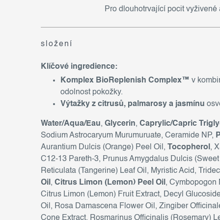
Pro dlouhotrvající pocit vyživené
složení
Klíčové ingredience:
Komplex BioReplenish Complex™
v kombin
odolnost pokožky.
Výtažky z citrusů, palmarosy a jasmínu
osvě
Water/Aqua/Eau
,
Glycerin
,
Caprylic/Capric Trigl
Sodium Astrocaryum Murumuruate, Ceramide NP,
P
Aurantium Dulcis (Orange) Peel Oil,
Tocopherol
, 
C12-13 Pareth-3, Prunus Amygdalus Dulcis (Sweet
Reticulata (Tangerine) Leaf Oil, Myristic Acid, Trid
Oil
,
Citrus Limon (Lemon) Peel Oil
, Cymbopogon Ma
Citrus Limon (Lemon) Fruit Extract, Decyl Glucosi
Oil, Rosa Damascena Flower Oil, Zingiber Officina
Cone Extract, Rosmarinus Officinalis (Rosemary) Le