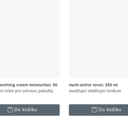
oothing cream moisturizer, 50
multi-active toner, 250 ml
ční krém pro ochranu pokožky
osvěžující zklidňující tonikum
Do košíku
Do košíku