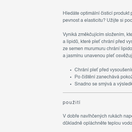
Hledáte optimální čisticí produk
pevnost a elasticitu? Užijte si poc
Vyniká změkčujícím složením, kte
a lipidů, které pleť chrání před
ze semen murumuru chrání lipidov
a jasmínu unavenou pleť osvěžu
Chrání pleť před vysoušení
Po čištění zanechává poko
Snadno se smývá a výsledkem
použití
V dobře navlhčených rukách napěň
důkladně opláchněte teplou vodou