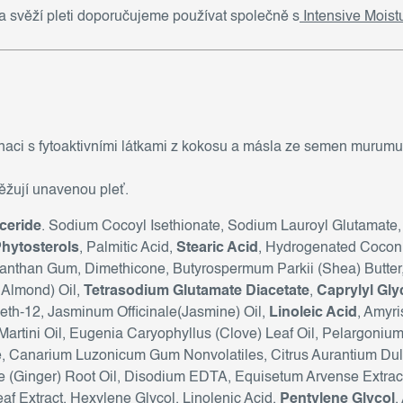
 a svěží pleti doporučujeme používat společně s
Intensive Moist
aci s fytoaktivními látkami z kokosu a másla ze semen murumuru
žují unavenou pleť.
yceride
. Sodium Cocoyl Isethionate, Sodium Lauroyl Glutamate,
hytosterols
, Palmitic Acid,
Stearic Acid
, Hydrogenated Coconu
Xanthan Gum, Dimethicone, Butyrospermum Parkii (Shea) Butter
 Almond) Oil,
Tetrasodium Glutamate Diacetate
,
Caprylyl Gly
eceth-12, Jasminum Officinale(Jasmine) Oil,
Linoleic Acid
, Amyri
rtini Oil, Eugenia Caryophyllus (Clove) Leaf Oil, Pelargonium 
de, Canarium Luzonicum Gum Nonvolatiles, Citrus Aurantium Du
le (Ginger) Root Oil, Disodium EDTA, Equisetum Arvense Extract
af Extract, Hexylene Glycol, Linolenic Acid,
Pentylene Glycol
,