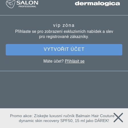
á
p
a
vip zóna
t
Přihlaste se pro zobrazení exkluzivních nabídek a slev
pro registrované zákazníky.
í
VYTVOŘIT ÚČET
Máte účet?
Přihlásit se
Promo akce: Získejte luxusní ručník Balmain Hair Couture +
dynamic skin recovery SPF50, 15 ml jako DÁREK!