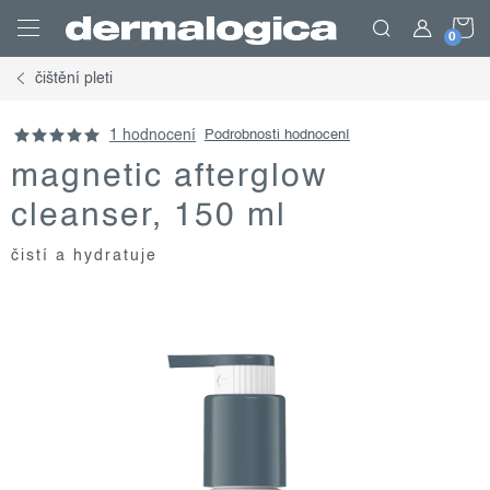
Přejít
N
na
obsah
čištění pleti
K
1 hodnocení
Podrobnosti hodnocení
magnetic afterglow
cleanser, 150 ml
čistí a hydratuje