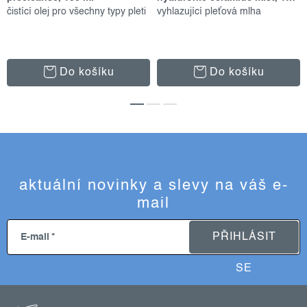
čistící olej pro všechny typy pleti
vyhlazující pleťová mlha
Do košíku
Do košíku
aktuální novinky a slevy na váš e-
mail
PŘIHLÁSIT
E-mail
SE
z