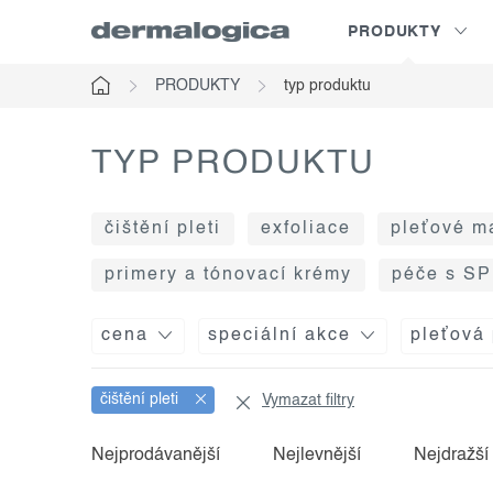
Přejít
PRODUKTY
na
obsah
PRODUKTY
typ produktu
Domů
TYP PRODUKTU
čištění pleti
exfoliace
pleťové m
primery a tónovací krémy
péče s S
cena
speciální akce
pleťová
čištění pleti
Vymazat filtry
v
ř
Nejprodávanější
Nejlevnější
Nejdražší