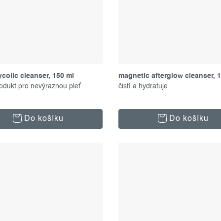
ycolic cleanser, 150 ml
magnetic afterglow cleanser, 
produkt pro nevýraznou pleť
čistí a hydratuje
Do košíku
Do košíku