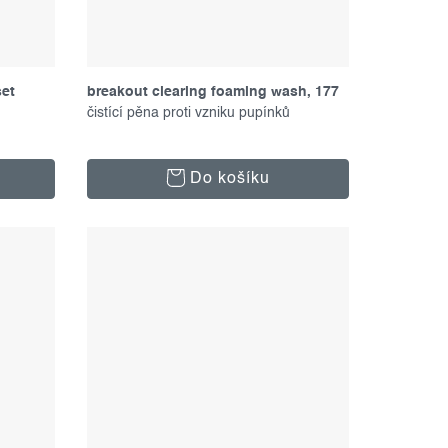
set
breakout clearing foaming wash, 177
ml
čistící pěna proti vzniku pupínků
u
Do košíku