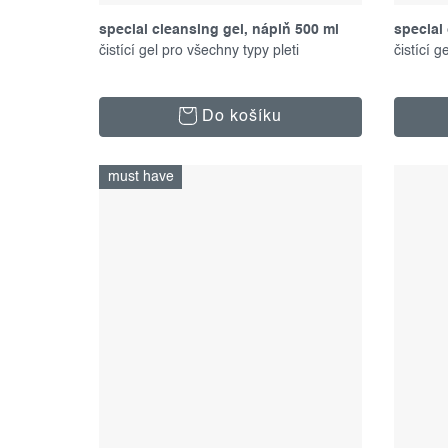
special cleansing gel, náplň 500 ml
special 
čistící gel pro všechny typy pleti
čistící g
Do košíku
must have