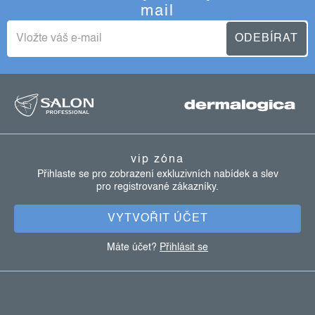
mail
ODEBÍRAT
z
á
p
a
vip zóna
t
Přihlaste se pro zobrazení exkluzivních nabídek a slev
pro registrované zákazníky.
í
VYTVOŘIT ÚČET
Máte účet?
Přihlásit se