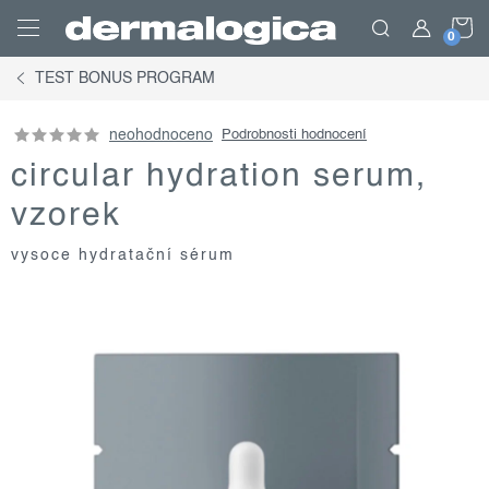
Přejít
N
na
obsah
TEST BONUS PROGRAM
K
neohodnoceno
Podrobnosti hodnocení
circular hydration serum,
vzorek
vysoce hydratační sérum