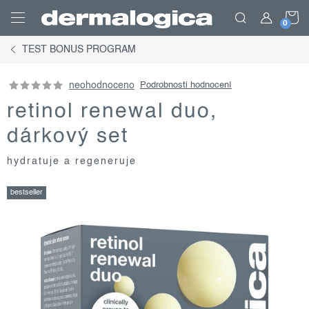
Přejít
N
na
obsah
TEST BONUS PROGRAM
K
neohodnoceno
Podrobnosti hodnocení
retinol renewal duo,
dárkový set
hydratuje a regeneruje
bestseller