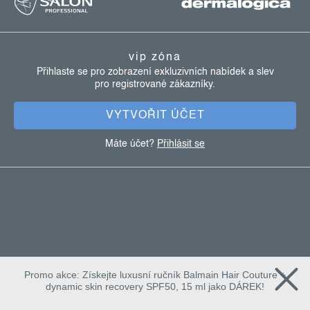
á
p
a
vip zóna
t
Přihlaste se pro zobrazení exkluzivních nabídek a slev
pro registrované zákazníky.
í
VYTVOŘIT ÚČET
Máte účet?
Přihlásit se
Promo akce: Získejte luxusní ručník Balmain Hair Couture +
dynamic skin recovery SPF50, 15 ml jako DÁREK!