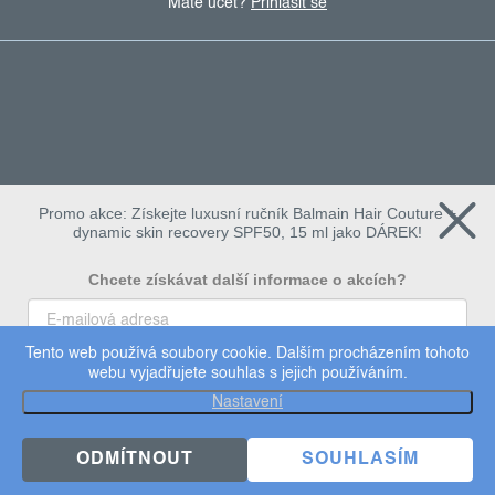
Máte účet?
Přihlásit se
Promo akce: Získejte luxusní ručník Balmain Hair Couture +
dynamic skin recovery SPF50, 15 ml jako DÁREK!
Chcete získávat další informace o akcích?
Tento web používá soubory cookie. Dalším procházením tohoto
To chci
webu vyjadřujete souhlas s jejich používáním.
Copyright 2026
Dermalogica
. Všechna práva vyhrazena.
Nastavení
Upravit nastavení cookies
×
Užijte si 15% slevu
ODMÍTNOUT
SOUHLASÍM