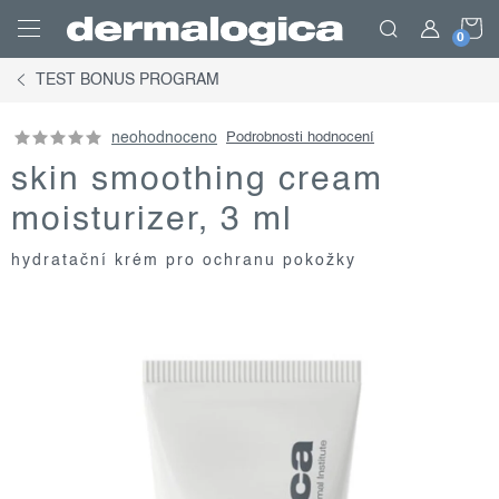
Přejít
N
na
obsah
TEST BONUS PROGRAM
K
neohodnoceno
Podrobnosti hodnocení
skin smoothing cream
moisturizer, 3 ml
hydratační krém pro ochranu pokožky