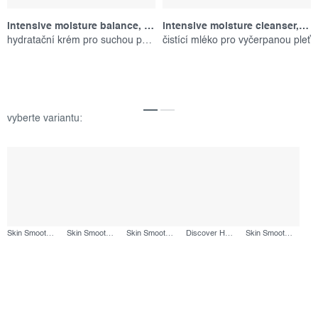
intensive moisture balance, 100 ml
intensive moisture cleanser, 150 ml
hydratační krém pro suchou pokožku
čistící mléko pro vyčerpanou pleť
Skin Smoothing Cream Moisturizer, 150 ml
Skin Smoothing Cream Moisturizer, 100 ml
Skin Smoothing Cream Moisturizer, 50 ml
Discover Healthy Skin Kit, set produktů
Skin Smoothing Cream Moisturizer, 150 ml