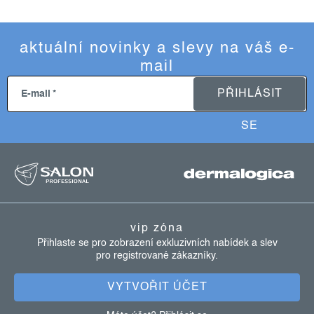
aktuální novinky a slevy na váš e-
mail
PŘIHLÁSIT
E-mail
SE
z
á
p
a
vip zóna
t
Přihlaste se pro zobrazení exkluzivních nabídek a slev
pro registrované zákazníky.
í
VYTVOŘIT ÚČET